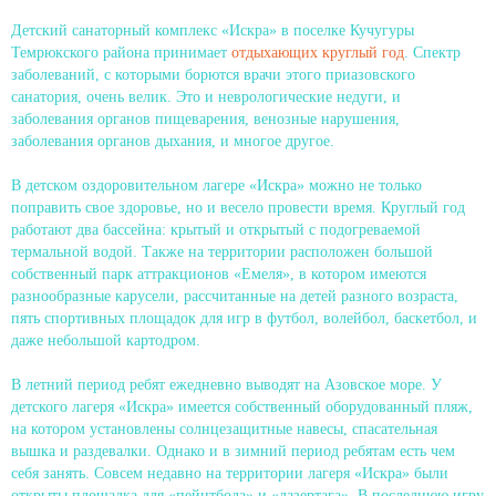
Детский санаторный комплекс «Искра» в поселке Кучугуры
Темрюкского района принимает
отдыхающих круглый год
. Спектр
заболеваний, с которыми борются врачи этого приазовского
санатория, очень велик. Это и неврологические недуги, и
заболевания органов пищеварения, венозные нарушения,
заболевания органов дыхания, и многое другое.
В детском оздоровительном лагере «Искра» можно не только
поправить свое здоровье, но и весело провести время. Круглый год
работают два бассейна: крытый и открытый с подогреваемой
термальной водой. Также на территории расположен большой
собственный парк аттракционов «Емеля», в котором имеются
разнообразные карусели, рассчитанные на детей разного возраста,
пять спортивных площадок для игр в футбол, волейбол, баскетбол, и
даже небольшой картодром.
В летний период ребят ежедневно выводят на Азовское море. У
детского лагеря «Искра» имеется собственный оборудованный пляж,
на котором установлены солнцезащитные навесы, спасательная
вышка и раздевалки. Однако и в зимний период ребятам есть чем
себя занять. Совсем недавно на территории лагеря «Искра» были
открыты площадка для «пейнтбола» и «лазертага». В последнюю игру