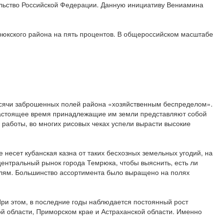
тельство Российской Федерации. Данную инициативу Вениамина
рюкского района на пять процентов. В общероссийском масштабе
ысячи заброшенных полей района «хозяйственным беспределом».
 настоящее время принадлежащие им земли представляют собой
 работы, во многих рисовых чеках успели вырасти высокие
 несет кубанская казна от таких бесхозных земельных угодий, на
ентральный рынок города Темрюка, чтобы выяснить, есть ли
елям. Большинство ассортимента было выращено на полях
При этом, в последние годы наблюдается постоянный рост
й области, Приморском крае и Астраханской области. Именно