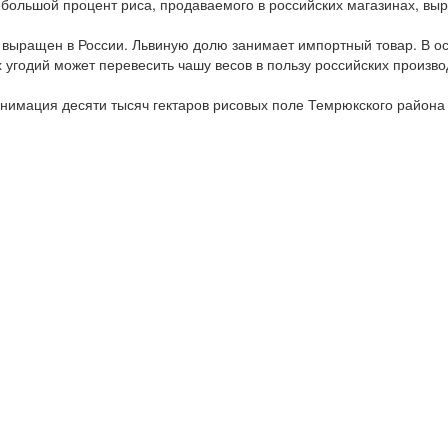
ебольшой процент риса, продаваемого в российских магазинах, вы
, выращен в России. Львиную долю занимает импортный товар. В о
 угодий может перевесить чашу весов в пользу российских произво
нимация десяти тысяч гектаров рисовых поле Темрюкского район