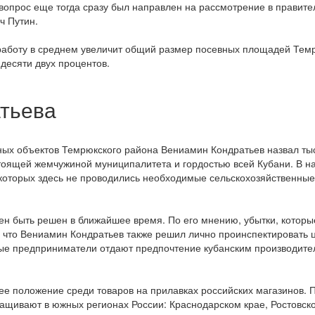
 вопрос еще тогда сразу был направлен на рассмотрение в прави
ч Путин.
 работу в среднем увеличит общий размер посевных площадей Тем
десяти двух процентов.
тьева
вных объектов Темрюкского района Вениамин Кондратьев назвал т
стоящей жемчужиной муниципалитета и гордостью всей Кубани. В
и которых здесь не проводились необходимые сельскохозяйственные
ен быть решен в ближайшее время. По его мнению, убытки, которые
что Вениамин Кондратьев также решил лично проинспектировать ц
тные предприниматели отдают предпочтение кубанским производит
ее положение среди товаров на прилавках российских магазинов. 
ащивают в южных регионах России: Краснодарском крае, Ростовско