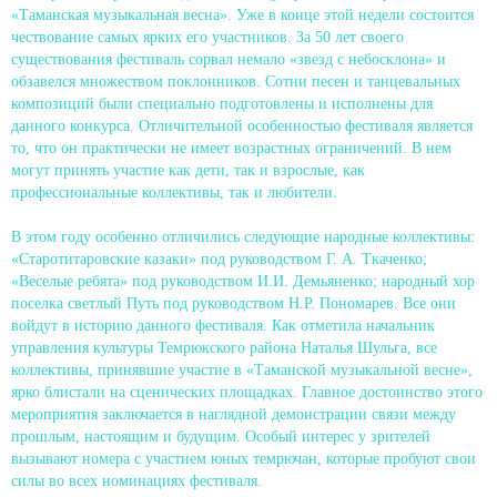
«Таманская музыкальная весна». Уже в конце этой недели состоится
чествование самых ярких его участников. За 50 лет своего
существования фестиваль сорвал немало «звезд с небосклона» и
обзавелся множеством поклонников. Сотни песен и танцевальных
композиций были специально подготовлены и исполнены для
данного конкурса. Отличительной особенностью фестиваля является
то, что он практически не имеет возрастных ограничений. В нем
могут принять участие как дети, так и взрослые, как
профессиональные коллективы, так и любители.
В этом году особенно отличились следующие народные коллективы:
«Старотитаровские казаки» под руководством Г. А. Ткаченко;
«Веселые ребята» под руководством И.И. Демьяненко; народный хор
поселка светлый Путь под руководством Н.Р. Пономарев. Все они
войдут в историю данного фестиваля. Как отметила начальник
управления культуры Темрюкского района Наталья Шульга, все
коллективы, принявшие участие в «Таманской музыкальной весне»,
ярко блистали на сценических площадках. Главное достоинство этого
мероприятия заключается в наглядной демонстрации связи между
прошлым, настоящим и будущим. Особый интерес у зрителей
вызывают номера с участием юных темрючан, которые пробуют свои
силы во всех номинациях фестиваля.