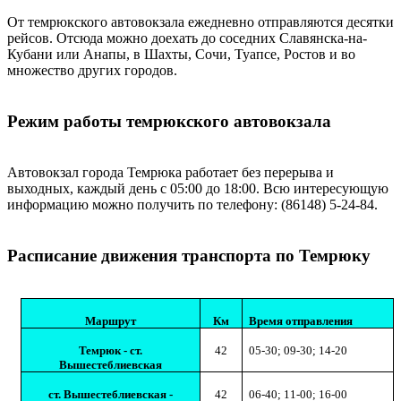
От темрюкского автовокзала ежедневно отправляются десятки
рейсов. Отсюда можно доехать до соседних Славянска-на-
Кубани или Анапы, в Шахты, Сочи, Туапсе, Ростов и во
множество других городов.
Режим работы темрюкского автовокзала
Автовокзал города Темрюка работает без перерыва и
выходных, каждый день с 05:00 до 18:00. Всю интересующую
информацию можно получить по телефону: (86148) 5-24-84.
Расписание движения транспорта по Темрюку
Маршрут
Км
Время отправления
Темрюк - ст.
42
05-30; 09-30; 14-20
Вышестеблиевская
ст. Вышестеблиевская -
42
06-40; 11-00; 16-00