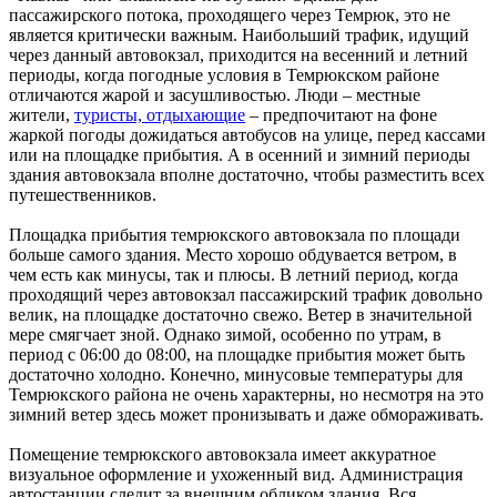
пассажирского потока, проходящего через Темрюк, это не
является критически важным. Наибольший трафик, идущий
через данный автовокзал, приходится на весенний и летний
периоды, когда погодные условия в Темрюкском районе
отличаются жарой и засушливостью. Люди – местные
жители,
туристы, отдыхающие
– предпочитают на фоне
жаркой погоды дожидаться автобусов на улице, перед кассами
или на площадке прибытия. А в осенний и зимний периоды
здания автовокзала вполне достаточно, чтобы разместить всех
путешественников.
Площадка прибытия темрюкского автовокзала по площади
больше самого здания. Место хорошо обдувается ветром, в
чем есть как минусы, так и плюсы. В летний период, когда
проходящий через автовокзал пассажирский трафик довольно
велик, на площадке достаточно свежо. Ветер в значительной
мере смягчает зной. Однако зимой, особенно по утрам, в
период с 06:00 до 08:00, на площадке прибытия может быть
достаточно холодно. Конечно, минусовые температуры для
Темрюкского района не очень характерны, но несмотря на это
зимний ветер здесь может пронизывать и даже обмораживать.
Помещение темрюкского автовокзала имеет аккуратное
визуальное оформление и ухоженный вид. Администрация
автостанции следит за внешним обликом здания. Вся