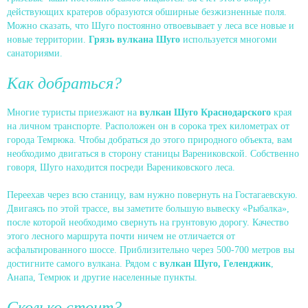
действующих кратеров образуются обширные безжизненные поля.
Можно сказать, что Шуго постоянно отвоевывает у леса все новые и
новые территории.
Грязь вулкана Шуго
используется многоми
санаториями.
Как добраться?
Многие туристы приезжают на
вулкан Шуго Краснодарского
края
на личном транспорте. Расположен он в сорока трех километрах от
города Темрюка. Чтобы добраться до этого природного объекта, вам
необходимо двигаться в сторону станицы Варениковской. Собственно
говоря, Шуго находится посреди Варениковского леса.
Переехав через всю станицу, вам нужно повернуть на Гостагаевскую.
Двигаясь по этой трассе, вы заметите большую вывеску «Рыбалка»,
после которой необходимо свернуть на грунтовую дорогу. Качество
этого лесного маршрута почти ничем не отличается от
асфальтированного шоссе. Приблизительно через 500-700 метров вы
достигните самого вулкана. Рядом с
вулкан Шуго, Геленджик
,
Анапа, Темрюк и другие населенные пункты.
Сколько стоит?