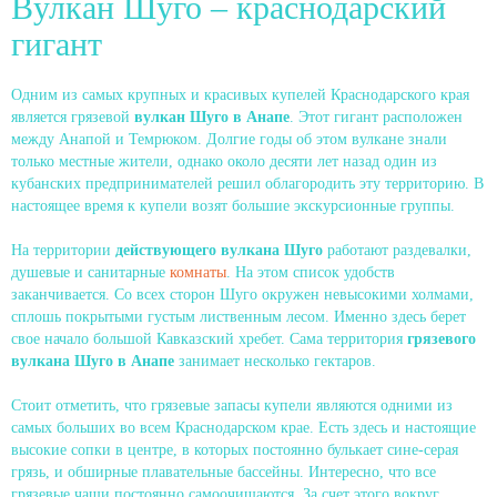
Вулкан Шуго – краснодарский
гигант
Одним из самых крупных и красивых купелей Краснодарского края
является грязевой
вулкан Шуго в Анапе
. Этот гигант расположен
между Анапой и Темрюком. Долгие годы об этом вулкане знали
только местные жители, однако около десяти лет назад один из
кубанских предпринимателей решил облагородить эту территорию. В
настоящее время к купели возят большие экскурсионные группы.
На территории
действующего вулкана Шуго
работают раздевалки,
душевые и санитарные
комнаты
. На этом список удобств
заканчивается. Со всех сторон Шуго окружен невысокими холмами,
сплошь покрытыми густым лиственным лесом. Именно здесь берет
свое начало большой Кавказский хребет. Сама территория
грязевого
вулкана Шуго в Анапе
занимает несколько гектаров.
Стоит отметить, что грязевые запасы купели являются одними из
самых больших во всем Краснодарском крае. Есть здесь и настоящие
высокие сопки в центре, в которых постоянно булькает сине-серая
грязь, и обширные плавательные бассейны. Интересно, что все
грязевые чаши постоянно самоочищаются. За счет этого вокруг