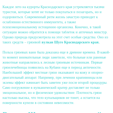
Каждое лето на курорты Краснодарского края устремляется тысячи
туристов, которые хотят не только покупаться и позагорать, но и
оздоровиться. Современный ритм жизнь зачастую приводит к
ослаблению естественного иммунитета, а также
психоэмоциональному истощению организма. Конечно, в такой
ситуации можно обратится к помощи таблеток и аптечных микстур.
Однако природа предусмотрела на этот счет особые средства. Оно из
таких средств – грязевой
вулкан Шуго Краснодарского края.
Польза грязевых ванн была доказана еще в древние времена. В какой-
то момент внимательные люди заметили, что больные или раненые
животные направлялись к лесным грязевым источникам. Первые
грязелечебницы появились на Кубани еще в период античности.
Наибольший эффект местные грязи оказывают на кожу и опорно-
двигательный аппарат. Например, при лечении крапивницы или
экземы эффект начинает быть заметен уже после второй процедуры.
Само погружение в вулканический кратер доставляет не только
эмоциональное, но и физическое удовольствие. Плотность грязи
настолько высока, что тело купальщиков не тонет, а остается на
поверхности купели в состоянии невесомости.