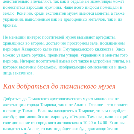
действительно впечатляют, так как в отдельные экземпляры может
поместиться взрослый мужчина. Чаще всего пифосы помещали в
землю. Конечно, среди экспонатов музея имеются монеты, а также
украшения, выполненные как из драгоценных металлов, так и из
бронзы.
Не меньший интерес посетителей музея вызывают артефакты,
хранящиеся во втором, достаточно просторном зале, посвященном
периодам Хазарского каганата и Тмутараканского княжества. Здесь
можно увидеть оружие, предметы утвари, украшения и монеты того
периода. Интерес посетителей вызывают также надгробные плиты, на
которых высечены барельефы, изображающие семисвечники и даже
лица заказчиков.
Как добраться до таманского музея
Добраться до Таманского археологического музея можно как от
автостанции города Темрюка, так и от Анапы. Главное – это попасть
в станицу Тамань. Если вы находитесь в Темрюке, то вам подойдет
автобус, двигающийся по маршруту «Темрюк-Тамань», начинающий
свое движение от городского автовокзала в 10:20 и 14:00. Если вы
находитесь в Анапе, то вам подойдет автобус, двигающийся по