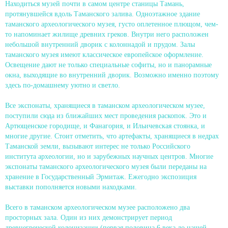
Находиться музей почти в самом центре станицы Тамань,
протянувшейся вдоль Таманского залива. Одноэтажное здание
таманского археологического музея, густо оплетенное плющом, чем-
то напоминает жилище древних греков. Внутри него расположен
небольшой внутренний дворик с колоннадой и прудом. Залы
таманского музея имеют классическое европейское оформление.
Освещение дают не только специальные софиты, но и панорамные
окна, выходящие во внутренний дворик. Возможно именно поэтому
здесь по-домашнему уютно и светло.
Все экспонаты, хранящиеся в таманском археологическом музее,
поступили сюда из ближайших мест проведения раскопок. Это и
Артющенское городище, и Фанагория, и Ильичевская стоянка, и
многие другие. Стоит отметить, что артефакты, хранящиеся в недрах
Таманской земли, вызывают интерес не только Российского
института археологии, но и зарубежных научных центров. Многие
экспонаты таманского археологического музея были переданы на
хранение в Государственный Эрмитаж. Ежегодно экспозиция
выставки пополняется новыми находками.
Всего в таманском археологическом музее расположено два
просторных зала. Один из них демонстрирует период
древнегреческой колонизации (первая половина 6 века до нашей