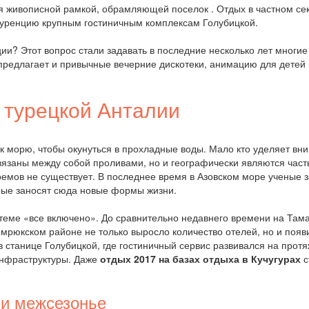
живописной рамкой, обрамляющей поселок . Отдых в частном сект
куренцию крупным гостиничным комплексам Голубицкой.
ции? Этот вопрос стали задавать в последние несколько лет многи
редлагает и привычные вечерние дискотеки, анимацию для детей 
 турецкой Анталии
 к морю, чтобы окунуться в прохладные воды. Мало кто уделяет вн
вязаны между собой проливами, но и географически являются часть
мов не существует. В последнее время в Азовском море ученые з
орые заносят сюда новые формы жизни.
стеме «все включено». До сравнительно недавнего времени на Та
 Темрюкском районе не только выросло количество отелей, но и по
 станице Голубицкой, где гостиничный сервис развивался на протя
инфраструктуры. Даже
отдых 2017 на базах отдыха в Кучугурах
с
ли межсезонье