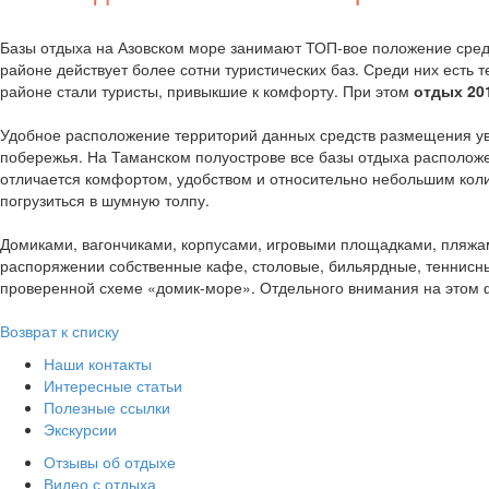
Базы отдыха на Азовском море занимают ТОП-вое положение среди
районе действует более сотни туристических баз. Среди них есть
районе стали туристы, привыкшие к комфорту. При этом
отдых 201
Удобное расположение территорий данных средств размещения уве
побережья. На Таманском полуострове все базы отдыха расположе
отличается комфортом, удобством и относительно небольшим колич
погрузиться в шумную толпу.
Домиками, вагончиками, корпусами, игровыми площадками, пляжам
распоряжении собственные кафе, столовые, бильярдные, теннисны
проверенной схеме «домик-море». Отдельного внимания на этом
Возврат к списку
Наши контакты
Интересные статьи
Полезные ссылки
Экскурсии
Отзывы об отдыхе
Видео с отдыха