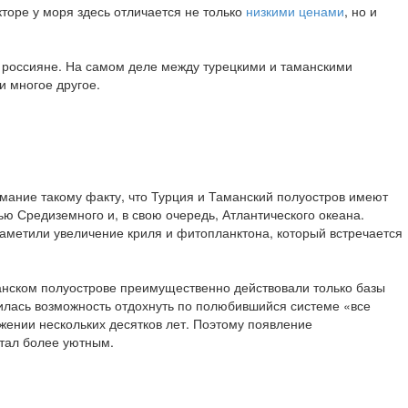
оре у моря здесь отличается не только
низкими ценами
, но и
е россияне. На самом деле между турецкими и таманскими
и многое другое.
имание такому факту, что Турция и Таманский полуостров имеют
ю Средиземного и, в свою очередь, Атлантического океана.
аметили увеличение криля и фитопланктона, который встречается
манском полуострове преимущественно действовали только базы
явилась возможность отдохнуть по полюбившийся системе «все
жении нескольких десятков лет. Поэтому появление
тал более уютным.