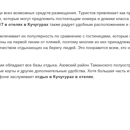
 всех возможных средств размещения. Туристов привлекает как п
 те, которые могут предложить постояльцам номера и домики класс
7 в отелях в Кучугурах
также радует удобным расположением и 
личивает их популярность по сравнению с гостиницами, которые н
ны на первой линии от пляжей, поэтому многим из них принадлежа
еством отдыхающих на берегу людей. Это понравится всем, кто не
и обладают все базы отдыха. Азовский район Таманского полуостр
е корты и другие дополнительные удобства. Хотя большая часть и
 фоне заслуживает
отдых в Кучугурах в отелях
.