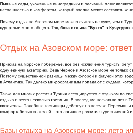
Пышные сады, ухоженные виноградники и песчаный пляж являются 
неспешностью и комфортом, который вполне может составить кон
Почему отдых на Азовском море можно считать не хуже, чем в Тур
курортами много общего. Так,
база отдыха "Бухта" в Кучугурах
п
Отдых на Азовском море: ответ
Приехав на морское побережье, все без исключения туристы бегут
одну единую акваторию. Ведь Черное и Азовское море не только с
Поэтому существенной разницы между флорой и фауной этих водое
в Атлантике. Так далеко микроорганизмы попадают с судами, кот
Также для многих россиян Турция ассоциируется с отдыхом по си
отдыха и всего несколько гостиниц. В последние несколько лет в
включено». Подобные гостиницы действуют в поселке Пересыпь и в
комфортабельных отелей – это логичное развитие туристической 
Базы отдыха на Азовском море: лето и