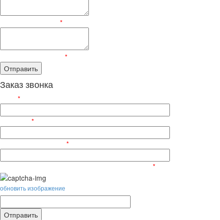
Текст сообщения:
*
Пройдите проверку:
*
Заказ звонка
ФИО
*
Телефон
*
Электронный адрес
*
Введите символы, изображённые на картинке:
*
обновить изображение