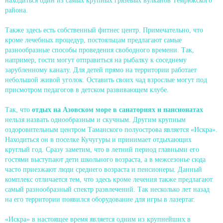
находиться один из самых крупных грязевых вулканов Темрюкского
района.
Также здесь есть собственный фитнес центр. Примечательно, что
кроме лечебных процедур, постояльцам предлагают самые
разнообразные способы проведения свободного времени. Так,
например, гости могут отправиться на рыбалку к соседнему
зарубленному каналу. Для детей прямо на территории работает
небольшой живой уголок. Оставить своих чад взрослые могут под
присмотром педагогов в детском развивающем клубе.
Так, что
отдых на Азовском море в санаториях и пансионатах
нельзя назвать однообразным и скучным. Другим крупным
оздоровительным центром Таманского полуострова является «Искра».
Находиться он в поселке Кучугуры и принимает отдыхающих
круглый год. Сразу заметим, что в летний период главными его
гостями выступают дети школьного возраста, а в межсезонье сюда
часто приезжают люди среднего возраста и пенсионеры. Данный
комплекс отличается тем, что здесь кроме лечения также предлагают
самый разнообразный спектр развлечений. Так несколько лет назад
на его территории появился оборудование для игры в лазертаг.
«Искра» в настоящее время является одним из крупнейших в