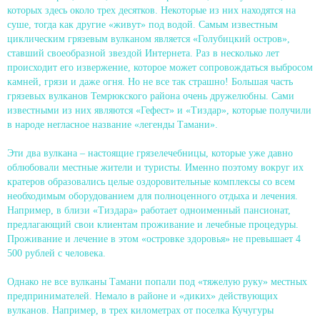
которых здесь около трех десятков. Некоторые из них находятся на
суше, тогда как другие «живут» под водой. Самым известным
циклическим грязевым вулканом является «Голубицкий остров»,
ставший своеобразной звездой Интернета. Раз в несколько лет
происходит его извержение, которое может сопровождаться выбросом
камней, грязи и даже огня. Но не все так страшно! Большая часть
грязевых вулканов Темрюкского района очень дружелюбны. Сами
известными из них являются «Гефест» и «Тиздар», которые получили
в народе негласное название «легенды Тамани».
Эти два вулкана – настоящие грязелечебницы, которые уже давно
облюбовали местные жители и туристы. Именно поэтому вокруг их
кратеров образовались целые оздоровительные комплексы со всем
необходимым оборудованием для полноценного отдыха и лечения.
Например, в близи «Тиздара» работает одноименный пансионат,
предлагающий свои клиентам проживание и лечебные процедуры.
Проживание и лечение в этом «островке здоровья» не превышает 4
500 рублей с человека.
Однако не все вулканы Тамани попали под «тяжелую руку» местных
предпринимателей. Немало в районе и «диких» действующих
вулканов. Например, в трех километрах от поселка Кучугуры