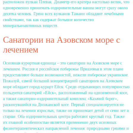
расположен вулкан Плевак. Диаметр его кратера настолько велик, что
одновременно принимать оздоровительные ванны могут сразу около
десятка человек. Грязи всех вулканов Тамани обладают лечебными
свойствами, так как содержат большое количество
минеральноактивных веществ.
Санатории на Азовском море с
лечением
Основная курортная единица – это санатории на Азовском море с
лечением. Россия и российское побережье Приазовья в этом плане
предоставляют больше возможностей, нежели побережье украинское.
Пожалуй, самой большой концентрацией санаториев на Азовском
море обладает город-курорт Ейск. Среди отдыхающих популярностью
пользуется санаторий «Ейск», расположенный на одноименной косе,
а также санаторно-оздоровительный комплекс «Казачий берег»,
раскинувшийся на Должанской косе. Первый специализируется не
только на лечении взрослых, также он принимает детей от семи лет и
старше. Оба оздоровительных центра работают круглый год. Также
их главной особенностью является применение двух основных
физиотерапевтических направлений лечения: природными грязями и