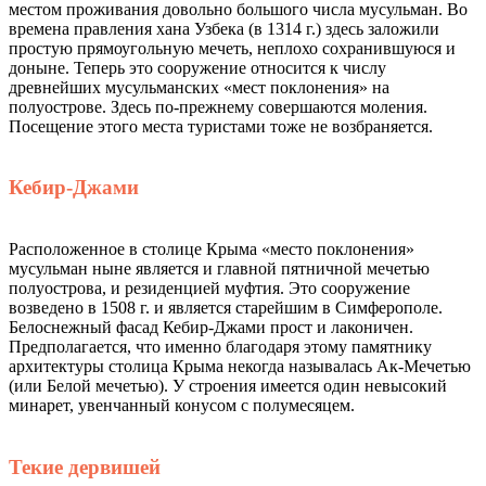
местом проживания довольно большого числа мусульман. Во
времена правления хана Узбека (в 1314 г.) здесь заложили
простую прямоугольную мечеть, неплохо сохранившуюся и
доныне. Теперь это сооружение относится к числу
древнейших мусульманских «мест поклонения» на
полуострове. Здесь по-прежнему совершаются моления.
Посещение этого места туристами тоже не возбраняется.
Кебир-Джами
Расположенное в столице Крыма «место поклонения»
мусульман ныне является и главной пятничной мечетью
полуострова, и резиденцией муфтия. Это сооружение
возведено в 1508 г. и является старейшим в Симферополе.
Белоснежный фасад Кебир-Джами прост и лаконичен.
Предполагается, что именно благодаря этому памятнику
архитектуры столица Крыма некогда называлась Ак-Мечетью
(или Белой мечетью). У строения имеется один невысокий
минарет, увенчанный конусом с полумесяцем.
Текие дервишей