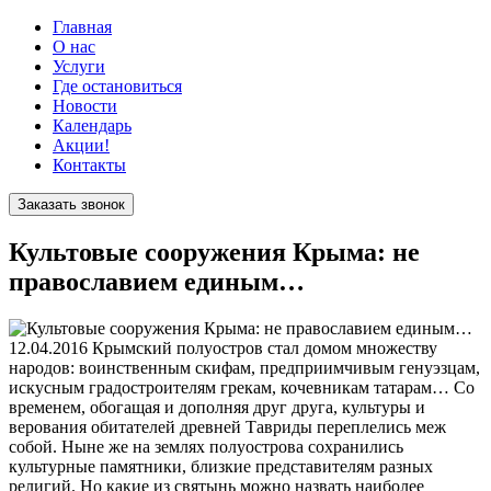
Главная
О нас
Услуги
Где остановиться
Новости
Календарь
Акции!
Контакты
Заказать звонок
Культовые сооружения Крыма: не
православием единым…
12.04.2016
Крымский полуостров стал домом множеству
народов: воинственным скифам, предприимчивым генуэзцам,
искусным градостроителям грекам, кочевникам татарам… Со
временем, обогащая и дополняя друг друга, культуры и
верования обитателей древней Тавриды переплелись меж
собой. Ныне же на землях полуострова сохранились
культурные памятники, близкие представителям разных
религий. Но какие из святынь можно назвать наиболее