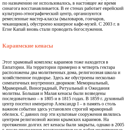
по назначению не использовалось, в настоящее же время
синагога восстанавливается. В ее стенах работает еврейский
культурно-этнографический центр, организуются
ремесленные мастер-классы (мыловаров, гончаров,
чеканщиков), обустроено кошерное кафе-музей. С 2003 г. в
Егие Капай вновь стали проводить богослужения.
Караимские кенасы
Этот храмовый комплекс караимов тоже находится в
Евпатории. На территории примерно в четверть гектара
расположены два молитвенных дома, религиозная школа и
хозяйственное подворье. Здесь же обустроены несколько
симпатичных внутренних двориков: Мемориальный,
Мраморный, Виноградный, Ритуальный и Ожидания
молитвы. Большая и Малая кенасы были возведены
последовательно – в 1805 и в 1815 годах. В 1859 г. духовный
центр посетил император Александр I – в память о столь
важном событии здесь установлен строгий мраморный
обелиск. С давних пор эти культовые сооружения являлись
центром религиозной жизни крымских караимов. На
протяжении долгих лет кенасы были закрыты, однако в 2005
г. после проведения восстановительных работ молитвенные