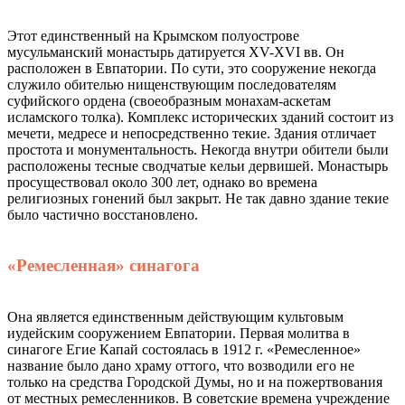
Этот единственный на Крымском полуострове
мусульманский монастырь датируется XV-XVI вв. Он
расположен в Евпатории. По сути, это сооружение некогда
служило обителью нищенствующим последователям
суфийского ордена (своеобразным монахам-аскетам
исламского толка). Комплекс исторических зданий состоит из
мечети, медресе и непосредственно текие. Здания отличает
простота и монументальность. Некогда внутри обители были
расположены тесные сводчатые кельи дервишей. Монастырь
просуществовал около 300 лет, однако во времена
религиозных гонений был закрыт. Не так давно здание текие
было частично восстановлено.
«Ремесленная» синагога
Она является единственным действующим культовым
иудейским сооружением Евпатории. Первая молитва в
синагоге Егие Капай состоялась в 1912 г. «Ремесленное»
название было дано храму оттого, что возводили его не
только на средства Городской Думы, но и на пожертвования
от местных ремесленников. В советские времена учреждение