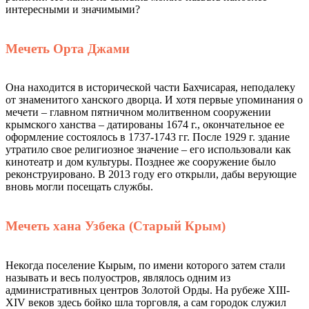
интересными и значимыми?
Мечеть Орта Джами
Она находится в исторической части Бахчисарая, неподалеку
от знаменитого ханского дворца. И хотя первые упоминания о
мечети – главном пятничном молитвенном сооружении
крымского ханства – датированы 1674 г., окончательное ее
оформление состоялось в 1737-1743 гг. После 1929 г. здание
утратило свое религиозное значение – его использовали как
кинотеатр и дом культуры. Позднее же сооружение было
реконструировано. В 2013 году его открыли, дабы верующие
вновь могли посещать службы.
Мечеть хана Узбека (Старый Крым)
Некогда поселение Кырым, по имени которого затем стали
называть и весь полуостров, являлось одним из
административных центров Золотой Орды. На рубеже XIII-
XIV веков здесь бойко шла торговля, а сам городок служил