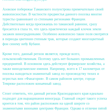
Азовское побережье Таманского полуострова примечательно своей
живописностью. В частности предместья данного поселка многие
туристы сравнивают со степными регионами Франции.
Действительно когда проезжаешь по таманской равнине, сразу
бросается в глаза то, что здесь практически каждый клочок земли
засажен виноградниками. Особенно живописно такие поля смотрятся
в периоды цветения степным трак, которые создают многоцветный
фон синему небу Кубани.
Кроме того, данный регион является, прежде всего,
сельскохозяйственным. Поэтому здесь нет больших промышленных
предприятий. В основном здесь действуют фермерские хозяйства, а
также винодельческие имения. Например, всего в 17 километрах от
поселка находиться знаменитый завод по производству тихих и
игристых вин «Фанагория». В самом районом центре, городе
Темрюке расположен коньячный завод.
Стоит отметить, что данный регион Краснодарского края идеально
подходит для выращивания винограда. Главный секрет такого успеха
кроется в том, что район расположен на одной широте со
знаменитыми винными центрами Франции. Однако в отличие пятой