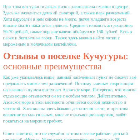
При этом вся туристическая жизнь расположена именно в центре.
Здесь же находиться детский санаторий, а также парк развлечений.
Хотя каруселей в нем совсем не много, детям младшего возраста
вполне хватит накататься вдоволь. Средняя стоимость аттракционов
50-70 рублей, самые дорогие качели обойдутся в 150 рублей. Есть в
парке и бесплатные горки. Также здесь можно найти лотки с
мороженым и молочными коктейлями.
Отзывы о поселке Кучугуры
:
основные преимущества
Как уже указывалось выше, данный населенный пункт не сможет вам
предложить множество развлечений. Поэтому главным сокровищем
населенного пункта выступает Азовское море. Интересно, что многие
отдыхающие отзываются он не с особым теплом. Действительно,
Азовское море в этой местности отличается особой нежностью и
чистотой. Хотя волны здесь бывают достаточно часто, и при этом
волнение весьма сильным, многие отдыхающие напротив, любят
покататься на морских гребнях.
Стоит заметить, что не случайно в этом поселке работает детский
санаторий «Искра». Море здесь прогревается до приятных 25