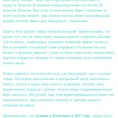
градусов Цельсия. В знойные сезоны вода может достигать 28
градусов Цельсия. При этом глубина вблизи берега составляет не
более полутора метров. Дно вблизи поселка имеет волнообразный
рельеф, поэтому ямки здесь чередуются с перекатами.
Пляж в этом районе покрыт мелкой ракушкой. Примечательно, что
кроме того, что на таком берегу весьма приятно побродить босиком
или полежать, «черепашка» оказывает приятный эффект пилинга.
После штормов поселковый пляж покрывается большим числом
мелких и крупных ракушек. Также на берег море может выбрасывать
морские водоросли, которые по своему внешнему виду напоминают
тонкие ленты.
Нужно заметить, что в поселке есть, как бесплатные, так и платные
пляжи. Последние расположены в центральной части населенного
пункта, спуски к морю здесь пологие и удобные, поэтому здесь
предпочитают отдыхать с детьми. За всю семью отдыхающим нужно
будет заплатить 100 рублей, при этом время пребывания на берегу не
ограничивается. Здесь возможно принять и грязевые ванны в
открытых бассейнах.
Примечательно, что
отзывы о Кучугурах в 2017 году
, скорее всего,