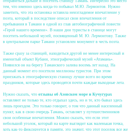
отправиться дальше и посетить станицу Тамань. Интересно это место
тем, что именно здесь когда-то побывал М.Ю. Лермонтов. Нужно
заметить, что эта остановка оставила неизгладимое впечатление у
поэта, который в последствие описал свои впечатления от
пребывания в Тамани в одной из глав автобиографичной повести
«Герой нашего времени». В наши дни туристы в станице могут
посетить небольшой музей, посвященный М. Ю. Лермонтову. Также
в центральном парке Тамани установлен монумент в честь поэта.
Также сразу за станицей, находиться другой не менее интересный и
именитый объект Кубани, этнографический музей «Атамань».
Появился он на берегу Таманского залива восемь лет назад. На
данный момент его посетили миллионы туристов. При этом
приезжать в этнографическую станицу лучше всего во время
праздников, которые здесь проводятся почти каждые выходные лета.
Нужно сказать, что
отзывы об Азовском море и Кучугурах
оставляют не только те, кто отдыхал здесь, но и те, кто бывал здесь
лишь проездом. Это только говорит, о том что данный населенный
пункт, как в свою очередь Тамань, оставляет у путешественников
свои особенные впечатления. Можно сказать, что если этот
небольшой уголок, который на карте выглядит как маленькая точка,
хоть как-то фиксируется в памяти, это значит, что этот поселок все же