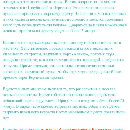
находиться это поселение от моря. В этом вопросе он ни чем не
отличается от Голубицкой и Пересыпи. Это значит что поселок
буквально прилегает к морскому берегу. За счет того, что населенный
пункт является весьма компактным, постоянно в поселке проживает
всего чуть более двух тысяч человек. Добраться до пляжа можно даже
пешком, при этом на дорогу уйдет не более 7 минут.
Большинство отдыхающих отмечают тишину и безопасность этого
местечка. Действительно, поселок располагается в нескольких
километрах от трассы, ведущей в порт «Кавказ», поэтому сюда
попадают только те, кто желает уединиться с природой и отдалиться
от суеты. Примечательно, что некоторые автопутешественники
заезжают в населенный пункт, чтобы отдохнуть перед дальнейшим
броском через Керченский пролив.
Единственным минусом является то, что развлечения в поселке
весьма ограничены. Кроме собственно говоря пляжа, здесь есть
небольшой парк с каруселями. Прогулка по нему не займет более 20
минут. В парке часто можно встретить местных ребят, а вот детям
старшего школьного возраста в этом населенном пункте практически
нет.
В целом,
отзывы на
отдых на Азовском море в Кучугурах
имеют