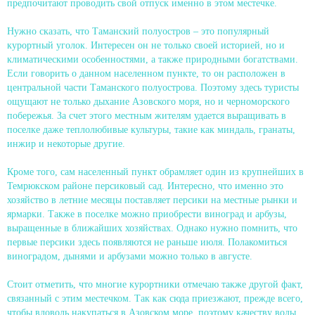
предпочитают проводить свой отпуск именно в этом местечке.
Нужно сказать, что Таманский полуостров – это популярный
курортный уголок. Интересен он не только своей историей, но и
климатическими особенностями, а также природными богатствами.
Если говорить о данном населенном пункте, то он расположен в
центральной части Таманского полуострова. Поэтому здесь туристы
ощущают не только дыхание Азовского моря, но и черноморского
побережья. За счет этого местным жителям удается выращивать в
поселке даже теплолюбивые культуры, такие как миндаль, гранаты,
инжир и некоторые другие.
Кроме того, сам населенный пункт обрамляет один из крупнейших в
Темрюкском районе персиковый сад. Интересно, что именно это
хозяйство в летние месяцы поставляет персики на местные рынки и
ярмарки. Также в поселке можно приобрести виноград и арбузы,
выращенные в ближайших хозяйствах. Однако нужно помнить, что
первые персики здесь появляются не раньше июля. Полакомиться
виноградом, дынями и арбузами можно только в августе.
Стоит отметить, что многие курортники отмечаю также другой факт,
связанный с этим местечком. Так как сюда приезжают, прежде всего,
чтобы вдоволь накупаться в Азовском море, поэтому качеству воды