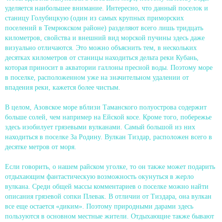
уделяется наибольшее внимание. Интересно, что данный поселок и
станицу Голубицкую (один из самых крупных приморских
поселений в Темрюкском районе) разделяют всего лишь тридцать
километров, свойства и внешний вид морской пучины здесь даже
визуально отличаются. Это можно объяснить тем, в нескольких
десятках километров от станицы находиться дельта реки Кубань,
которая приносит в акватории галлоны пресной воды. Поэтому море
в поселке, расположенном уже на значительном удалении от
впадения реки, кажется более чистым.
В целом, Азовское море вблизи Таманского полуострова содержит
больше солей, чем например на Ейской косе. Кроме того, побережье
здесь изобилует грязевыми вулканами. Самый большой из них
находиться в поселке За Родину. Вулкан Тиздар, расположен всего в
десятке метров от моря.
Если говорить, о нашем райском уголке, то он также может подарить
отдыхающим фантастическую возможность окунуться в жерло
вулкана. Среди общей массы комментариев о поселке можно найти
описания грязевой сопки Плевак. В отличии от Тиздара, она вулкан
все еще остается «диким». Поэтому природными дарами здесь
пользуются в основном местные жители. Отдыхающие также бывают