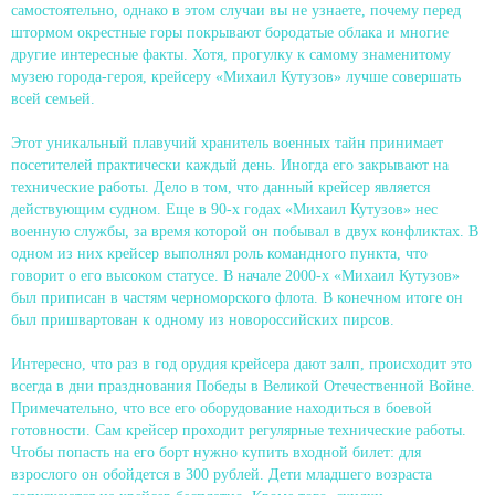
самостоятельно, однако в этом случаи вы не узнаете, почему перед
штормом окрестные горы покрывают бородатые облака и многие
другие интересные факты. Хотя, прогулку к самому знаменитому
музею города-героя, крейсеру «Михаил Кутузов» лучше совершать
всей семьей.
Этот уникальный плавучий хранитель военных тайн принимает
посетителей практически каждый день. Иногда его закрывают на
технические работы. Дело в том, что данный крейсер является
действующим судном. Еще в 90-х годах «Михаил Кутузов» нес
военную службы, за время которой он побывал в двух конфликтах. В
одном из них крейсер выполнял роль командного пункта, что
говорит о его высоком статусе. В начале 2000-х «Михаил Кутузов»
был приписан в частям черноморского флота. В конечном итоге он
был пришвартован к одному из новороссийских пирсов.
Интересно, что раз в год орудия крейсера дают залп, происходит это
всегда в дни празднования Победы в Великой Отечественной Войне.
Примечательно, что все его оборудование находиться в боевой
готовности. Сам крейсер проходит регулярные технические работы.
Чтобы попасть на его борт нужно купить входной билет: для
взрослого он обойдется в 300 рублей. Дети младшего возраста