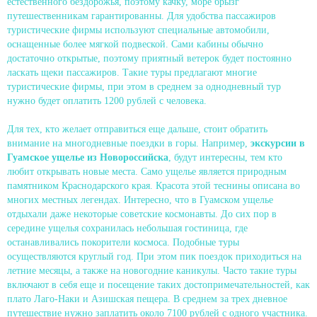
естественного бездорожья, поэтому качку, море брызг
путешественникам гарантированны. Для удобства пассажиров
туристические фирмы используют специальные автомобили,
оснащенные более мягкой подвеской. Сами кабины обычно
достаточно открытые, поэтому приятный ветерок будет постоянно
ласкать щеки пассажиров. Такие туры предлагают многие
туристические фирмы, при этом в среднем за однодневный тур
нужно будет оплатить 1200 рублей с человека.
Для тех, кто желает отправиться еще дальше, стоит обратить
внимание на многодневные поездки в горы. Например,
экскурсии в
Гуамское ущелье из Новороссийска
, будут интересны, тем кто
любит открывать новые места. Само ущелье является природным
памятником Краснодарского края. Красота этой теснины описана во
многих местных легендах. Интересно, что в Гуамском ущелье
отдыхали даже некоторые советские космонавты. До сих пор в
середине ущелья сохранилась небольшая гостиница, где
останавливались покорители космоса. Подобные туры
осуществляются круглый год. При этом пик поездок приходиться на
летние месяцы, а также на новогодние каникулы. Часто такие туры
включают в себя еще и посещение таких достопримечательностей, как
плато Лаго-Наки и Азишская пещера. В среднем за трех дневное
путешествие нужно заплатить около 7100 рублей с одного участника.