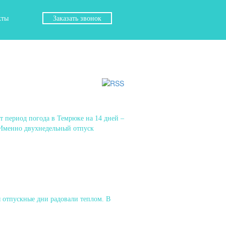
кты
Заказать звонок
т период погода в Темрюке на 14 дней –
 Именно двухнедельный отпуск
бы отпускные дни радовали теплом. В