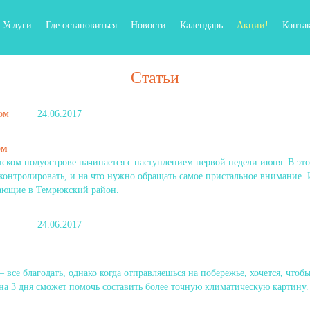
Услуги
Где остановиться
Новости
Календарь
Акции!
Конта
Статьи
24.06.2017
ом
ком полуострове начинается с наступлением первой недели июня. В это
 контролировать, и на что нужно обращать самое пристальное внимание.
ающие в Темрюкский район.
24.06.2017
– все благодать, однако когда отправляешься на побережье, хочется, что
на 3 дня сможет помочь составить более точную климатическую картину.