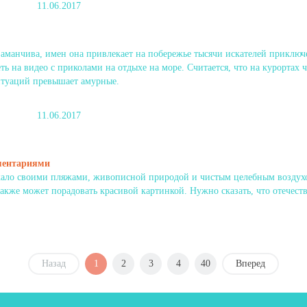
11.06.2017
аманчива, имен она привлекает на побережье тысячи искателей приключ
ь на видео с приколами на отдыхе на море. Считается, что на курортах 
итуаций превышает амурные.
11.06.2017
мментариями
кало своими пляжами, живописной природой и чистым целебным воздухом
также может порадовать красивой картинкой. Нужно сказать, что отечес
Назад
1
2
3
4
40
Вперед