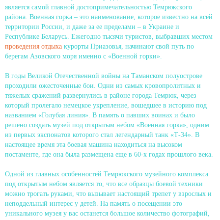
является самой главной достопримечательностью Темрюкского
района. Военная горка – это наименование, которое известно на всей
территории России, и даже за ее пределами – в Украине и
Республике Беларусь. Ежегодно тысячи туристов, выбравших местом
проведения отдыха
курорты Приазовья, начинают свой путь по
берегам Азовского моря именно с «Военной горки».
В годы Великой Отечественной войны на Таманском полуострове
проходили ожесточенные бои. Одни из самых кровопролитных и
тяжелых сражений развернулись в районе города Темрюк, через
который пролегало немецкое укрепление, вошедшее в историю под
названием «Голубая линия». В память о павших воинах и было
решено создать музей под открытым небом «Военная горка», одним
из первых экспонатов которого стал легендарный танк «Т-34». В
настоящее время эта боевая машина находиться на высоком
постаменте, где она была размещена еще в 60-х годах прошлого века.
Одной из главных особенностей Темрюкского музейного комплекса
под открытым небом является то, что все образцы боевой техники
можно трогать руками, что вызывает настоящий трепет у взрослых и
неподдельный интерес у детей. На память о посещении это
уникального музея у вас останется большое количество фотографий,