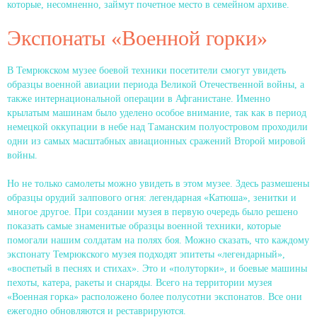
которые, несомненно, займут почетное место в семейном архиве.
Экспонаты «Военной горки»
В Темрюкском музее боевой техники посетители смогут увидеть
образцы военной авиации периода Великой Отечественной войны, а
также интернациональной операции в Афганистане. Именно
крылатым машинам было уделено особое внимание, так как в период
немецкой оккупации в небе над Таманским полуостровом проходили
одни из самых масштабных авиационных сражений Второй мировой
войны.
Но не только самолеты можно увидеть в этом музее. Здесь размешены
образцы орудий залпового огня: легендарная «Катюша», зенитки и
многое другое. При создании музея в первую очередь было решено
показать самые знаменитые образцы военной техники, которые
помогали нашим солдатам на полях боя. Можно сказать, что каждому
экспонату Темрюкского музея подходят эпитеты «легендарный»,
«воспетый в песнях и стихах». Это и «полуторки», и боевые машины
пехоты, катера, ракеты и снаряды. Всего на территории музея
«Военная горка» расположено более полусотни экспонатов. Все они
ежегодно обновляются и реставрируются.