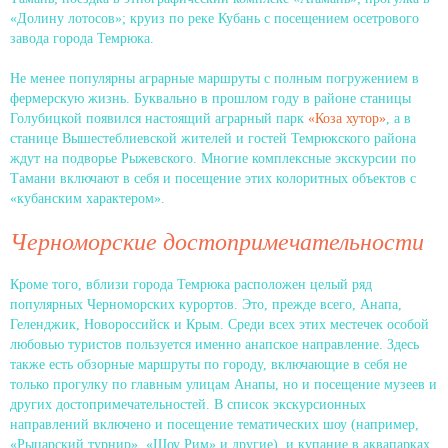
«Долину лотосов»; круиз по реке Кубань с посещением осетрового
завода города Темрюка.
Не менее популярны аграрные маршруты с полным погружением в
фермерскую жизнь. Буквально в прошлом году в районе станицы
Голубицкой появился настоящий аграрный парк
«Коза хутор»
, а в
станице Вышестеблиевской жителей и гостей Темрюкского района
ждут на подворье Рыжевского. Многие комплексные экскурсии по
Тамани включают в себя и посещение этих колоритных объектов с
«кубанским характером».
Черноморские достопримечательности
Кроме того, вблизи города Темрюка расположен целый ряд
популярных Черноморских курортов. Это, прежде всего, Анапа,
Геленджик, Новороссийск и Крым. Среди всех этих местечек особой
любовью туристов пользуется именно анапское направление. Здесь
также есть обзорные маршруты по городу, включающие в себя не
только прогулку по главным улицам Анапы, но и посещение музеев и
других достопримечательностей. В список экскурсионных
направлений включено и посещение тематических шоу (например,
«Рыцарский турнир», «Шоу Рим» и другие), и купание в аквапарках,