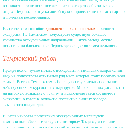
уже буквально через несколько дней у большинства отдыхающих
возникает вполне понятное желание как-то разнообразить свой
отдых. Ведь после отпуска домой нужно привести не только загар, но
и приятные воспоминания.
Классическим способом
дополнения пляжного отдыха
являются
экскурсии. На Таманском полуострове существует большое
количество экскурсионных направлений. Также отсюда можно
попасть и на близлежащие Черноморские достопримечательности.
Темрюкский район
Прежде всего, нужно начать с исследования таманских направлений,
ведь на полуострове есть целый ряд мест, которые стоит посетить всей
семьей. Всего в Темрюкском районе существует девять постоянно
действующих экскурсионных маршрутов. Многие из них рассчитаны
на широкую возрастную группу, и исключение здесь составляют
экскурсии, в которые включено посещение винных заводов
Таманского полуострова.
В числе наиболее популярных экскурсионных маршрутов:
комплексные обзорные экскурсии по городу Темрюку и станице
Тамань; поездка в этнографический комплекс «Атамань»; прогулка в