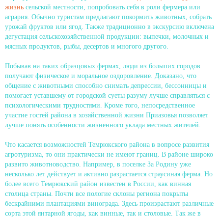
жизнь
сельской местности, попробовать себя в роли фермера или
агрария. Обычно туристам предлагают покормить животных, собрать
урожай фруктов или ягод. Также традиционно в экскурсию включена
дегустация сельскохозяйственной продукции: выпечки, молочных и
мясных продуктов, рыбы, десертов и многого другого.
Побывав на таких образцовых фермах, люди из больших городов
получают физическое и моральное оздоровление. Доказано, что
общение с животными способно снимать депрессии, бессонницы и
помогает уставшему от городской суеты разуму лучше справляться с
психологическими трудностями. Кроме того, непосредственное
участие гостей района в хозяйственной жизни Приазовья позволяет
лучше понять особенности жизненного уклада местных жителей.
Что касается возможностей Темрюкского района в вопросе развития
агротуризма, то они практически не имеют границ. В районе широко
развито животноводство. Например, в поселке За Родину уже
несколько лет действует и активно разрастается страусиная ферма. Но
более всего Темрюкский район известен в России, как винная
столица страны. Почти все пологие склоны региона покрыты
бескрайними плантациями винограда. Здесь произрастают различные
сорта этой янтарной ягоды, как винные, так и столовые. Так же в